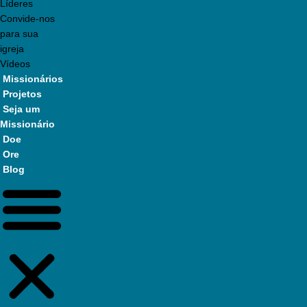
Líderes
Convide-nos
para sua
igreja
Vídeos
Missionários
Projetos
Seja um
Missionário
Doe
Ore
Blog