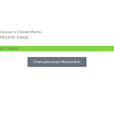
Geovan e Daniele Machú
PROJETO TONGA
NO CAMPO
Doar para esse Missionário