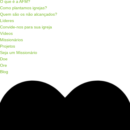
O que é a AFM?
Como plantamos igrejas?
Quem são os não alcançados?
Líderes
Convide-nos para sua igreja
Vídeos
Missionários
Projetos
Seja um Missionário
Doe
Ore
Blog