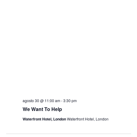
de
visuais
de
Eventos
agosto 30 @ 11:00 am
-
3:30 pm
We Want To Help
Waterfront Hotel, London
Waterfront Hotel, London