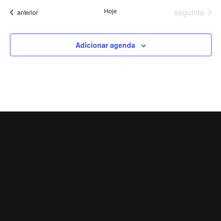
Eventos
Hoje
seguinte
Eventos
anterior
Adicionar agenda