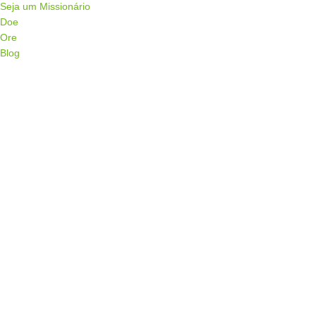
Seja um Missionário
Doe
Ore
Blog
Menu de alternância de hambúrguer