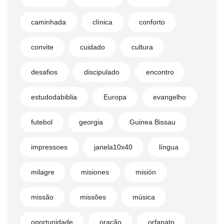
caminhada
clínica
conforto
convite
cuidado
cultura
desafios
discipulado
encontro
estudodabiblia
Europa
evangelho
futebol
georgia
Guinea Bissau
impressoes
janela10x40
língua
milagre
misiones
misión
missão
missões
música
oportunidade
oração
orfanato