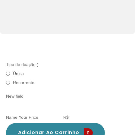
Tipo de doação
*
Única
Recorrente
New field
doação
Name Your Price
R$
para
isabelly
Adicionar Ao Carrinho