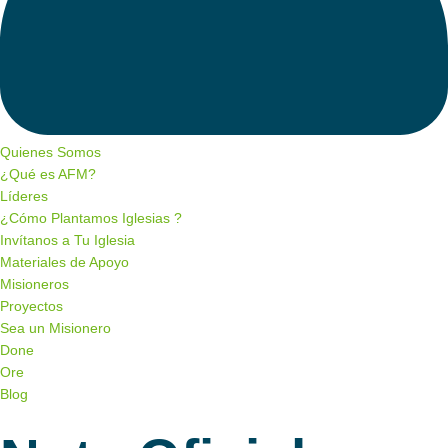
Quienes Somos
¿Qué es AFM?
Líderes
¿Cómo Plantamos Iglesias ?
Invítanos a Tu Iglesia
Materiales de Apoyo
Misioneros
Proyectos
Sea un Misionero
Done
Ore
Blog
Menu de alternância de hambúrguer