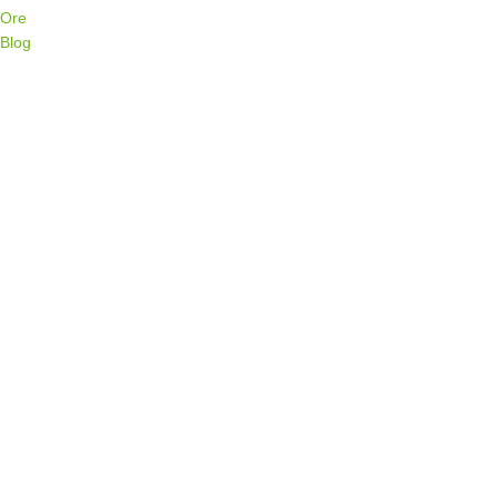
Ore
Blog
Menu de alternância de hambúrguer