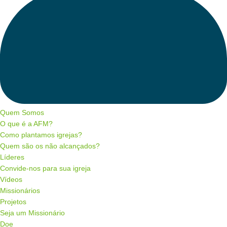
Quem Somos
O que é a AFM?
Como plantamos igrejas?
Quem são os não alcançados?
Líderes
Convide-nos para sua igreja
Vídeos
Missionários
Projetos
Seja um Missionário
Doe