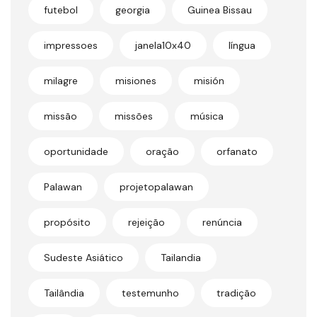
futebol
georgia
Guinea Bissau
impressoes
janela10x40
língua
milagre
misiones
misión
missão
missões
música
oportunidade
oração
orfanato
Palawan
projetopalawan
propósito
rejeição
renúncia
Sudeste Asiático
Tailandia
Tailândia
testemunho
tradição