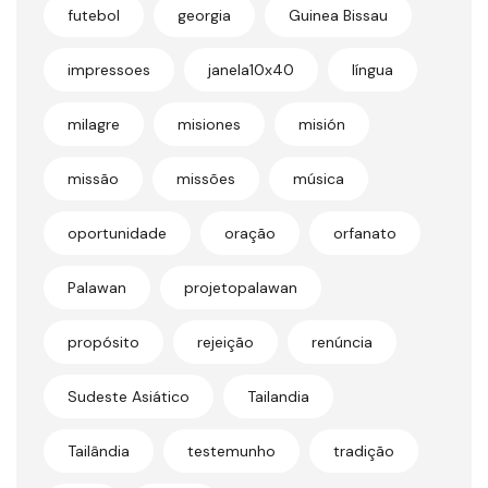
futebol
georgia
Guinea Bissau
impressoes
janela10x40
língua
milagre
misiones
misión
missão
missões
música
oportunidade
oração
orfanato
Palawan
projetopalawan
propósito
rejeição
renúncia
Sudeste Asiático
Tailandia
Tailândia
testemunho
tradição