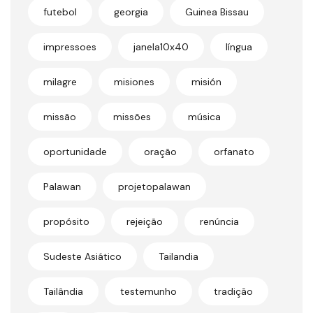
futebol
georgia
Guinea Bissau
impressoes
janela10x40
língua
milagre
misiones
misión
missão
missões
música
oportunidade
oração
orfanato
Palawan
projetopalawan
propósito
rejeição
renúncia
Sudeste Asiático
Tailandia
Tailândia
testemunho
tradição