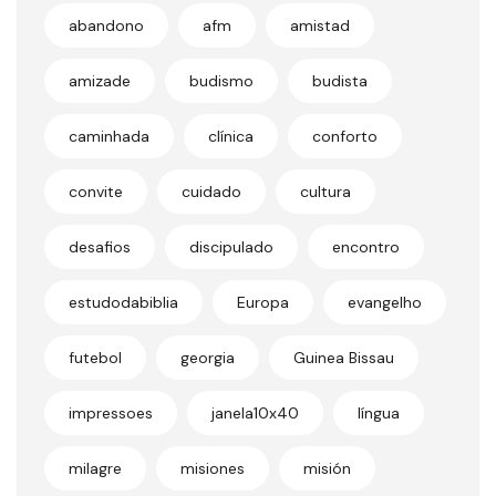
abandono
afm
amistad
amizade
budismo
budista
caminhada
clínica
conforto
convite
cuidado
cultura
desafios
discipulado
encontro
estudodabiblia
Europa
evangelho
futebol
georgia
Guinea Bissau
impressoes
janela10x40
língua
milagre
misiones
misión