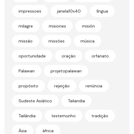
impressoes
janela10x40
língua
milagre
misiones
misión
missão
missões
música
oportunidade
oração
orfanato
Palawan
projetopalawan
propósito
rejeição
renúncia
Sudeste Asiático
Tailandia
Tailândia
testemunho
tradição
Ásia
áfrica