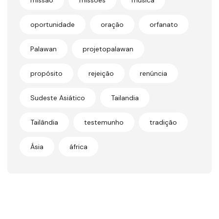
missão
missões
música
oportunidade
oração
orfanato
Palawan
projetopalawan
propósito
rejeição
renúncia
Sudeste Asiático
Tailandia
Tailândia
testemunho
tradição
Ásia
áfrica