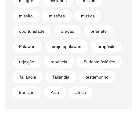
milagre
misiones
misión
missão
missões
música
oportunidade
oração
orfanato
Palawan
projetopalawan
propósito
rejeição
renúncia
Sudeste Asiático
Tailandia
Tailândia
testemunho
tradição
Ásia
áfrica